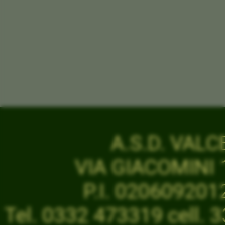
A.S.D. VAL
VIA GIACOMINI 1
P.I. 02060920
Tel. 0332 473319 cell.