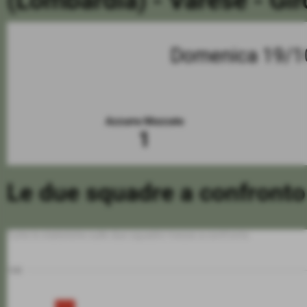
(Lombardia) - Varese - Gi
Domenica 19/1
Azzurra Mozzate
1
Le due squadre a confronto
Tutte le statistiche sulle due squadre messe a confronto
100