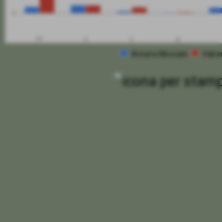
0
PT
G
V
N
Azzurra Mozzate
Valce