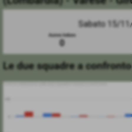
(Lombardia) - Varese - Gi
Sabato 15/11
Aurora Induno
0
Le due squadre a confronto
Tutte le statistiche sulle due squadre messe a confronto
100
0