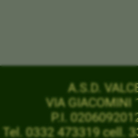
A.S.D. VAL
VIA GIACOMINI 1
P.I. 02060920
Tel. 0332 473319 cell.