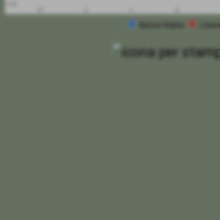
-100
PT
G
V
N
Aurora Induno
Laven