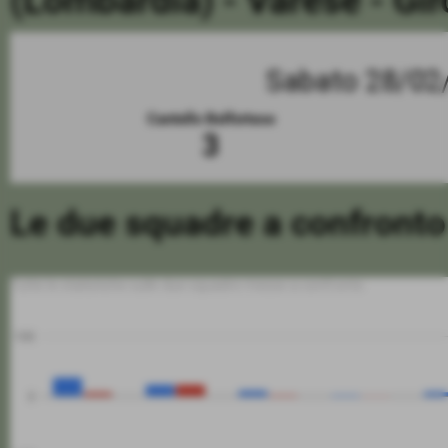
(Lombardia) - Varese - Gi
Sabato 28/02
Cantello Belfortese
3
Le due squadre a confronto
Tutte le statistiche sulle due squadre messe a confronto
100
0