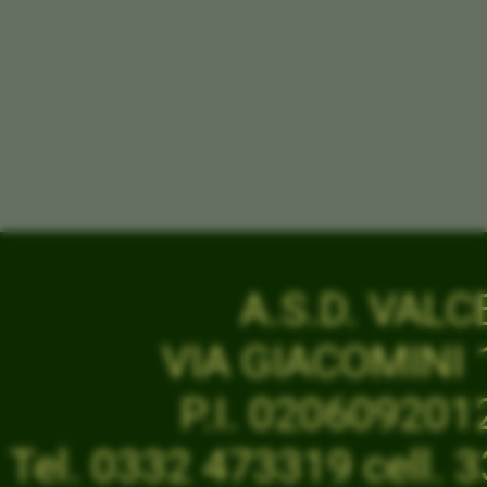
A.S.D. VAL
VIA GIACOMINI 1
P.I. 02060920
Tel. 0332 473319 cell.