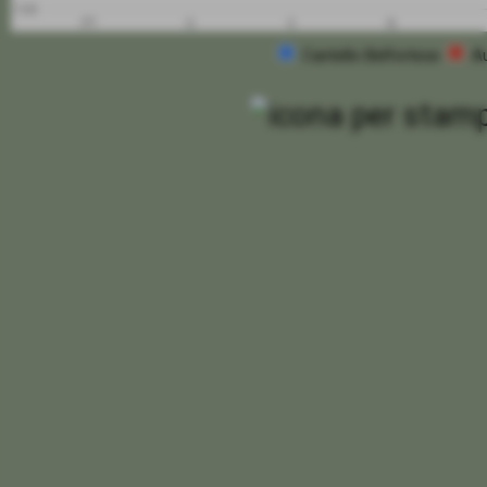
-100
PT
G
V
N
Cantello Belfortese
A