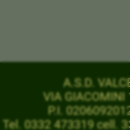
A.S.D. VAL
VIA GIACOMINI 1
P.I. 02060920
Tel. 0332 473319 cell.