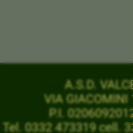
A.S.D. VAL
VIA GIACOMINI 1
P.I. 02060920
Tel. 0332 473319 cell.