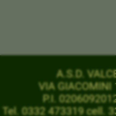
A.S.D. VAL
VIA GIACOMINI 1
P.I. 02060920
Tel. 0332 473319 cell.