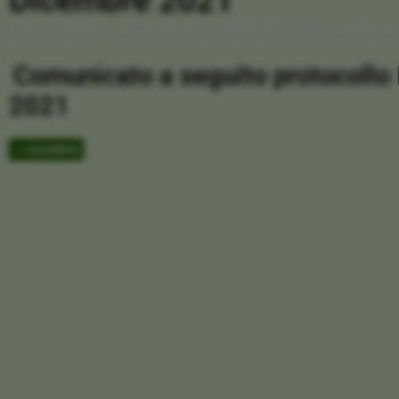
Dicembre 2021
09-12-2021
- 475,15 KB
-
DOCUMENTI A.S.D. 
Comunicato a seguito protocollo
2021
<< precedente