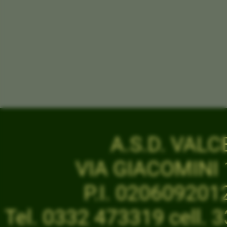
A.S.D. VAL
VIA GIACOMINI 1
P.I. 02060920
Tel. 0332 473319 cell.