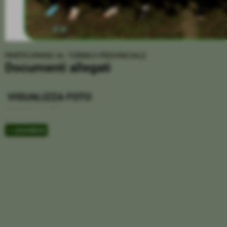
PARTECIPANO AL TORNEO PROVINCIALE
Documenti allegati
VISUALIZZA FOTO
Dimensione: 1,17 MB
<< precedente